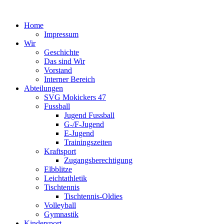
Home
Impressum
Wir
Geschichte
Das sind Wir
Vorstand
Interner Bereich
Abteilungen
SVG Mokickers 47
Fussball
Jugend Fussball
G-/F-Jugend
E-Jugend
Trainingszeiten
Kraftsport
Zugangsberechtigung
Elbblitze
Leichtathletik
Tischtennis
Tischtennis-Oldies
Volleyball
Gymnastik
Kindersport