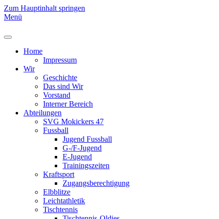
Zum Hauptinhalt springen
Menü
Home
Impressum
Wir
Geschichte
Das sind Wir
Vorstand
Interner Bereich
Abteilungen
SVG Mokickers 47
Fussball
Jugend Fussball
G-/F-Jugend
E-Jugend
Trainingszeiten
Kraftsport
Zugangsberechtigung
Elbblitze
Leichtathletik
Tischtennis
Tischtennis-Oldies