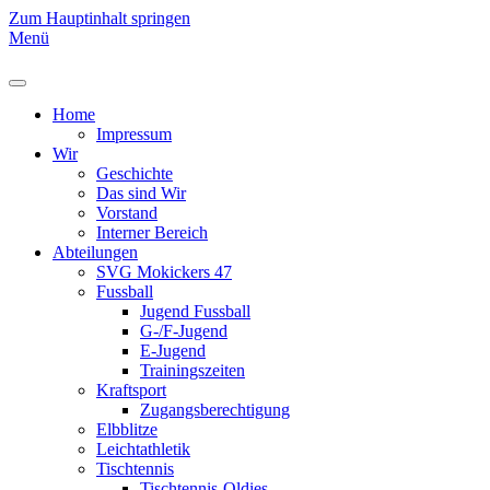
Zum Hauptinhalt springen
Menü
Home
Impressum
Wir
Geschichte
Das sind Wir
Vorstand
Interner Bereich
Abteilungen
SVG Mokickers 47
Fussball
Jugend Fussball
G-/F-Jugend
E-Jugend
Trainingszeiten
Kraftsport
Zugangsberechtigung
Elbblitze
Leichtathletik
Tischtennis
Tischtennis-Oldies