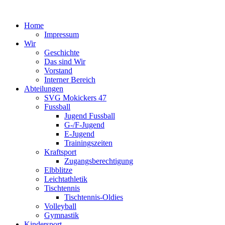
Home
Impressum
Wir
Geschichte
Das sind Wir
Vorstand
Interner Bereich
Abteilungen
SVG Mokickers 47
Fussball
Jugend Fussball
G-/F-Jugend
E-Jugend
Trainingszeiten
Kraftsport
Zugangsberechtigung
Elbblitze
Leichtathletik
Tischtennis
Tischtennis-Oldies
Volleyball
Gymnastik
Kindersport