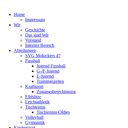
Home
Impressum
Wir
Geschichte
Das sind Wir
Vorstand
Interner Bereich
Abteilungen
SVG Mokickers 47
Fussball
Jugend Fussball
G-/F-Jugend
E-Jugend
Trainingszeiten
Kraftsport
Zugangsberechtigung
Elbblitze
Leichtathletik
Tischtennis
Tischtennis-Oldies
Volleyball
Gymnastik
Kindersport