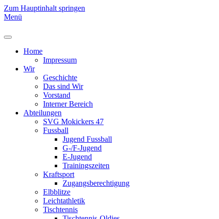
Zum Hauptinhalt springen
Menü
Home
Impressum
Wir
Geschichte
Das sind Wir
Vorstand
Interner Bereich
Abteilungen
SVG Mokickers 47
Fussball
Jugend Fussball
G-/F-Jugend
E-Jugend
Trainingszeiten
Kraftsport
Zugangsberechtigung
Elbblitze
Leichtathletik
Tischtennis
Tischtennis-Oldies