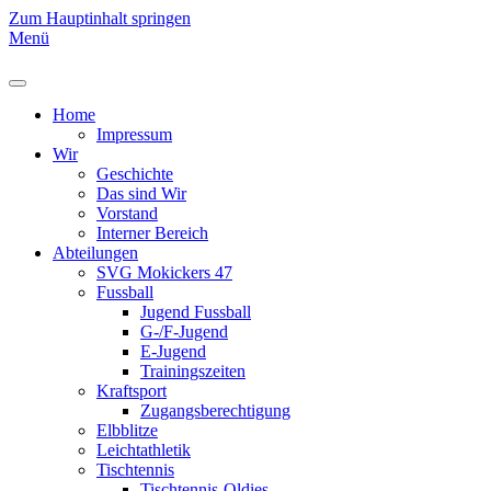
Zum Hauptinhalt springen
Menü
Home
Impressum
Wir
Geschichte
Das sind Wir
Vorstand
Interner Bereich
Abteilungen
SVG Mokickers 47
Fussball
Jugend Fussball
G-/F-Jugend
E-Jugend
Trainingszeiten
Kraftsport
Zugangsberechtigung
Elbblitze
Leichtathletik
Tischtennis
Tischtennis-Oldies