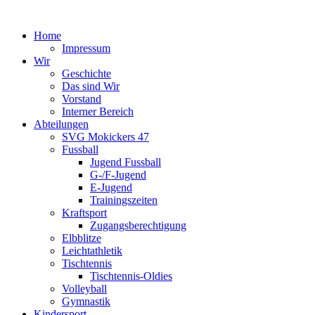
Home
Impressum
Wir
Geschichte
Das sind Wir
Vorstand
Interner Bereich
Abteilungen
SVG Mokickers 47
Fussball
Jugend Fussball
G-/F-Jugend
E-Jugend
Trainingszeiten
Kraftsport
Zugangsberechtigung
Elbblitze
Leichtathletik
Tischtennis
Tischtennis-Oldies
Volleyball
Gymnastik
Kindersport